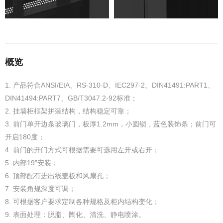
概览
1. 产品符合ANSI/EIA、RS-310-D、IEC297-2、DIN41491:PART1、
DIN41494:PART7、GB/T3047.2-92标准；
2. 挂墙柜框架拼装结构，结构稳定可靠；
3. 前门单开边条玻璃门，板厚1.2mm，小圆锁，蓝色装饰条；前门可
开启180度；
4. 前门的开门方式可根据需要可选用左开或右开；
5. 内部19”安装；
6. 顶部配有进出线盖板和风扇孔；
7. 安装角规深度可调；
8. 可根据客户要求定制各种规格及柜内结构变化；
9. 表面处理：脱脂、陶化、清洗、静电喷涂。