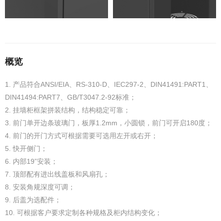
概览
1. 产品符合ANSI/EIA、RS-310-D、IEC297-2、DIN41491:PART1、
DIN41494:PART7、GB/T3047.2-92标准；
2. 挂墙柜框架拼装结构，结构稳定可靠；
3. 前门单开边条玻璃门，板厚1.2mm，小圆锁，前门可开启180度；
4. 前门的开门方式可根据需要可选用左开或右开；
5. 快开侧门；
6. 内部19”安装；
7. 顶部配有进出线盖板和风扇孔；
8. 安装角规深度可调；
9. 后盖为选配件；
10. 可根据客户要求定制各种规格及柜内结构变化；