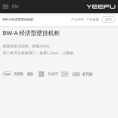
EN
BW-A 经济型壁挂机柜
产品详情
产品参数
咨询
BW-A 经济型壁挂机柜
框架拼装式结构，静载40KG;
前门单开边条玻璃门，板厚1.2mm，小圆锁;